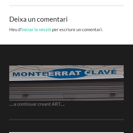
Deixa un comentari
Heu d'
iniciar la sessió
per escriure un comentari.
.....a continuar creant ART.....